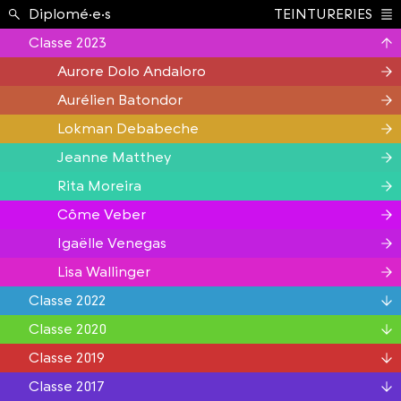
Étudiant.e.s ›
Diplomé·e·s
TEINTURERIES
Index
Classe 2023
Aurore Dolo Andaloro
Aurélien Batondor
Lokman Debabeche
Jeanne Matthey
Rita Moreira
Côme Veber
Igaëlle Venegas
Lisa Wallinger
Classe 2022
Classe 2020
Philippe Annoni
Classe 2019
Julien Blasutto
Stéphanie Barbetta
Classe 2017
Aline Bonvin
Benjamin Bender
Christophe Burgess