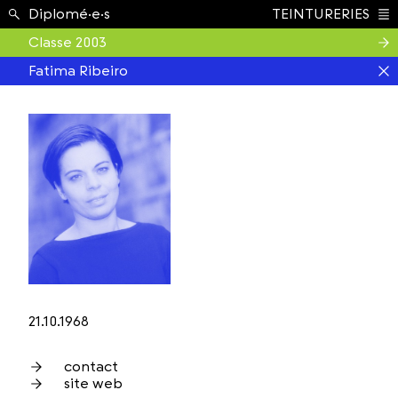
Étudiant.e.s ›
Diplomé·e·s
TEINTURERIES
Index
Classe 2003
Fatima Ribeiro
21.10.1968
contact
site web