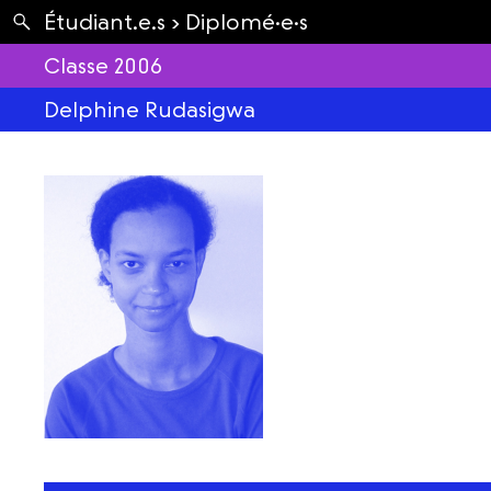
Apartés
Étudiant.e.s ›
Diplomé·e·s
Envolées
Classe 2006
Delphine Rudasigwa