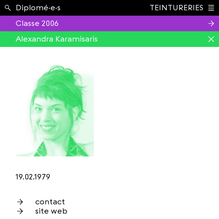
Étudiant.e.s ›
Diplomé·e·s
TEINTURERIES
Index
Classe 2006
Alexandra Karamisaris
19.02.1979
contact
site web