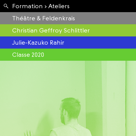
Apartés
Formation ›
Ateliers
Envolées
Théâtre & Feldenkrais
Christian Geffroy Schlittler
Julie-Kazuko Rahir
Classe 2020