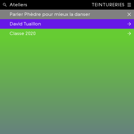
Formation ›
Ateliers
TEINTURERIES
Index
Parler Phèdre pour mieux la danser
David Tuaillon
Classe 2020