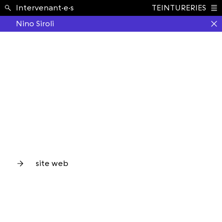
École ›
Intervenant·e·s
TEINTURERIES
Index
Nino Siroli
site web