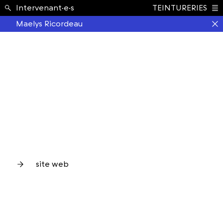
École ›
Intervenant·e·s
TEINTURERIES
Index
Maelys Ricordeau
site web