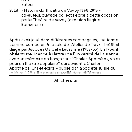
auteur
2018
« Histoire du Théâtre de Vevey 1868-2018 »
co-auteur, ouvrage collectif édité à cette occasion
par le Théâtre de Vevey (direction Brigitte
Romanens)
Après avoir joué dans différentes compagnies, il se forme
comme comédien à l'école de l'Atelier de Travail Théâtral
dirigé par Jacques Gardel à Lausanne (1982-85). En 1986, il
obtient une Licence ès lettres de l'Université de Lausanne
avec un mémoire en français sur “Charles Apothéloz, voies
pour un théâtre populaire”, qui devient « Charles
Apothéloz. Cris et écrits » publié par la Société suisse du
théâtre (1991). Il a depuis travaillé dans différents
programmes de recherche universitaire sur l'histoire du
théâtre en Suisse romande qui ont produit notamment les
cinq chapitres (1815-1997) de l'Histoire de la littérature en
Suisse romande parue sous la direction de Roger Francillon
(Payot, 1995-1997). Grâce aux recherches sur le XVIIIe siècle
menées sous la direction de Claire Jaquier à l'Université de
Neuchâtel, il remonte ensuite aux œuvres et scènes en
Suisse francophone de 1700 à 1830, ce dont bénéficie
notamment la seconde édition de cette Histoire de la
littérature en Suisse romande parue chez Zoé (2015), avec
désormais six chapitres sur l'écriture dramatique
romande du XVIIIe au XXIe siècle.