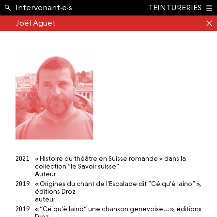
École ›
Intervenant·e·s
TEINTURERIES
Index
Joël Aguet
2021
« Histoire du théâtre en Suisse romande » dans la
collection “le Savoir suisse”
Auteur
2019
« Origines du chant de l'Escalade dit ”Cé qu'è laino” »,
éditions Droz
auteur
2019
« ”Cé qu'è laino” une chanson genevoise... », éditions
Droz