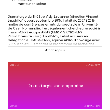
metteur en scène
Dramaturge du Théâtre Vidy-Lausanne (direction Vincent
Baudriller) depuis septembre 2015. Il était de 2007 à 2018
maître de conférences en arts du spectacle à l’Université
de Caen Normandie. Il est également chercheur associé à
Thalim-CNRS équipe ARIAS (UMR 7172 CNRS/ENS
Paris/Université Paris ). En 2014-15, il était accueilli en
délégation à THALIM-CNRS, équipe ARIAS. Il co-dirige avec
B. Boisson et L. Fernandez le programme de recherche
NoTHx (« Nouvelles Théâtralités ») qui porte sur le
renouveau des formes scéniques post-2000, programme
soutenu par le CNRS et le théâtre Nanterre-Amandiers.
Ses recherches portent sur la représentation
ATELIER
CLASSE 2019
contemporaine en situation. Ses travaux sont au
croisement de l’esthétique, de l’histoire de l’art et de
l’anthropologie, tentant de relier histoire des formes et des
techniques, relation spectatorielle, pratiques de création et
cadres symboliques et institutionnels. Ses articles récents
Dramaturgie contemporaine
portent notamment sur l’institution culturelle
contemporaine, le sonore, l’oralité et la mise en scène de
l’écoute dans les arts du spectacle ou le temps dans les arts
scéniques européens des quinze dernières années. Il
privilégie les approches transversales mêlant esthétique et
AVEC
ERIC VAUTRIN
sciences humaines pour réfléchir la façon dont le théâtre