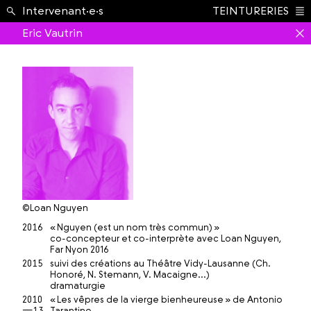
École ›
Intervenant·e·s
TEINTURERIES
Index
Eric Vautrin
©Loan Nguyen
2016
« Nguyen (est un nom très commun) »
co-concepteur et co-interprète avec Loan Nguyen,
Far Nyon 2016
2015
suivi des créations au Théâtre Vidy-Lausanne (Ch.
Honoré, N. Stemann, V. Macaigne...)
dramaturgie
2010
« Les vêpres de la vierge bienheureuse » de Antonio
—13
Tarantino