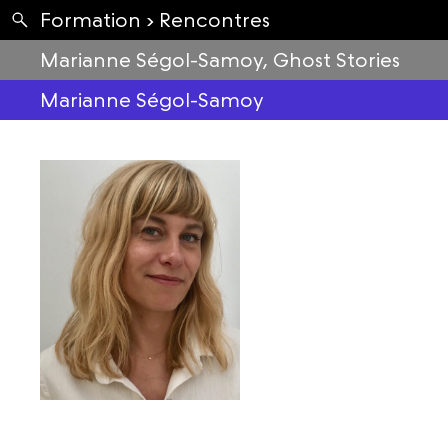
Apartés
Formation ›
Rencontres
Envolées
Marianne Ségol-Samoy, Ghost Stories
Marianne Ségol-Samoy