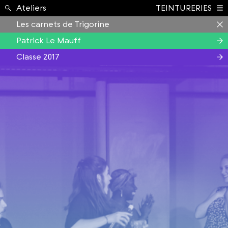
Formation ›
Ateliers
TEINTURERIES
Index
Les carnets de Trigorine
Patrick Le Mauff
Classe 2017