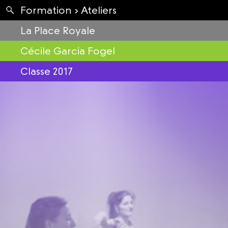
Apartés
Formation ›
Ateliers
Envolées
La Place Royale
Cécile Garcia Fogel
Classe 2017