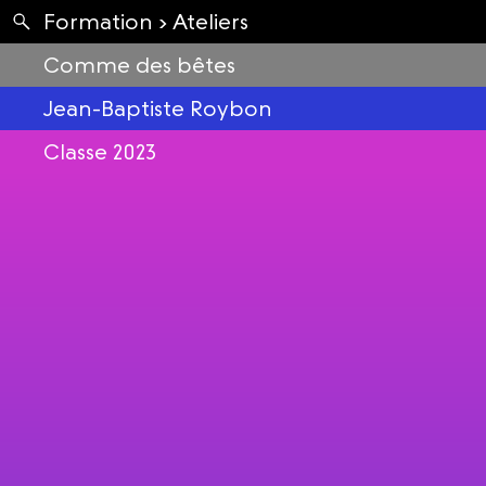
Apartés
Formation ›
Ateliers
Envolées
Comme des bêtes
Jean-Baptiste Roybon
Classe 2023